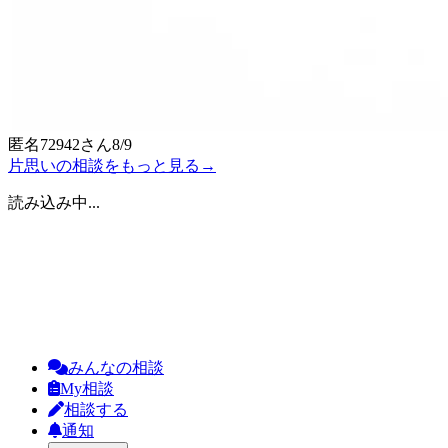
匿名72942
さん
8/9
片思いの相談をもっと見る
→
読み込み中...
みんなの相談
My相談
相談する
通知