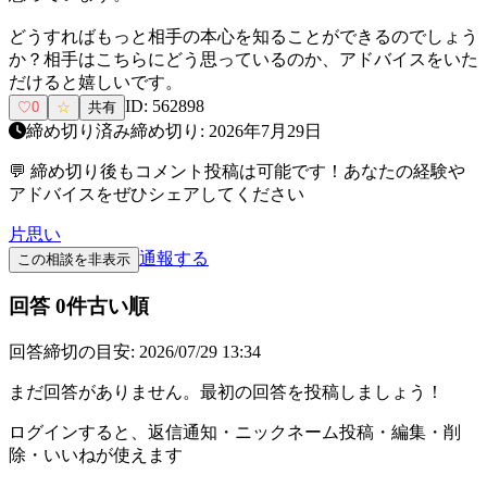
どうすればもっと相手の本心を知ることができるのでしょう
か？相手はこちらにどう思っているのか、アドバイスをいた
だけると嬉しいです。
ID:
562898
♡
0
☆
共有
締め切り済み
締め切り:
2026年7月29日
💬 締め切り後もコメント投稿は可能です！あなたの経験や
アドバイスをぜひシェアしてください
片思い
通報する
この相談を非表示
回答
0
件
古い順
回答締切の目安:
2026/07/29 13:34
まだ回答がありません。最初の回答を投稿しましょう！
ログインすると、返信通知・ニックネーム投稿・編集・削
除・いいねが使えます