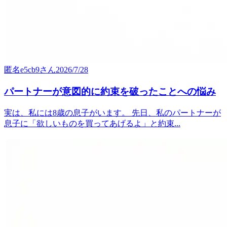
匿名e5cb9
さん
2026/7/28
パートナーが意図的に約束を破ったことへの悩み
実は、私には8歳の息子がいます。 先日、私のパートナーが
息子に「欲しいものを買ってあげるよ」と約束...