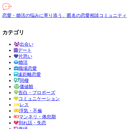
恋愛・婚活の悩みに寄り添う、匿名の恋愛相談コミュニティ
カテゴリ
出会い
デート
片思い
婚活
職場恋愛
遠距離恋愛
同棲
価値観
告白・プロポーズ
コミュニケーション
レス
浮気・不倫
マンネリ・倦怠期
別れ話・失恋
復縁