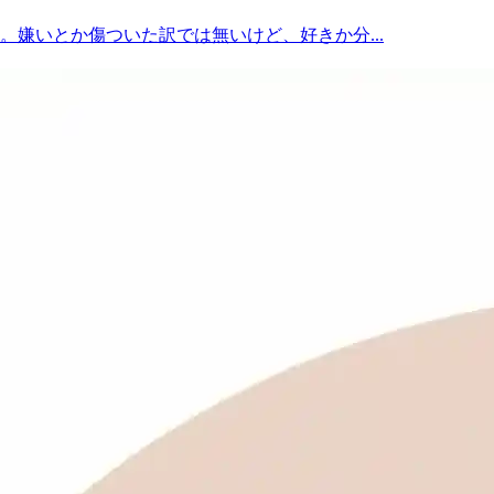
。嫌いとか傷ついた訳では無いけど、好きか分...