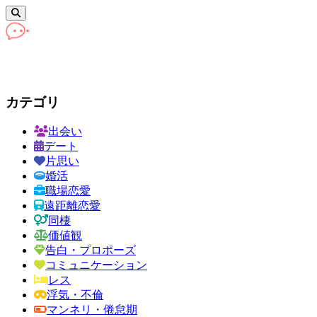
カテゴリ
出会い
デート
片思い
婚活
職場恋愛
遠距離恋愛
同棲
価値観
告白・プロポーズ
コミュニケーション
レス
浮気・不倫
マンネリ・倦怠期