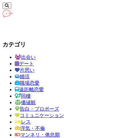
カテゴリ
出会い
デート
片思い
婚活
職場恋愛
遠距離恋愛
同棲
価値観
告白・プロポーズ
コミュニケーション
レス
浮気・不倫
マンネリ・倦怠期