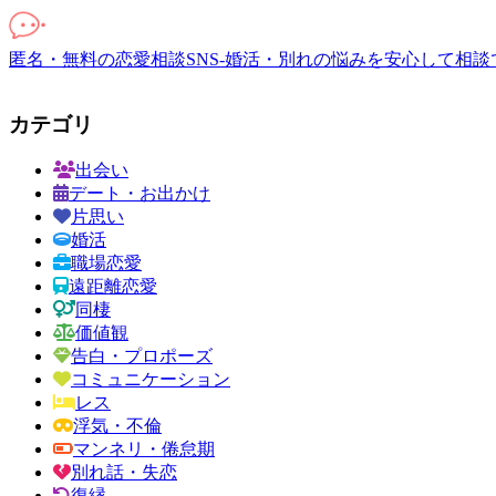
匿名・無料の恋愛相談SNS-婚活・別れの悩みを安心して相談
カテゴリ
出会い
デート・お出かけ
片思い
婚活
職場恋愛
遠距離恋愛
同棲
価値観
告白・プロポーズ
コミュニケーション
レス
浮気・不倫
マンネリ・倦怠期
別れ話・失恋
復縁