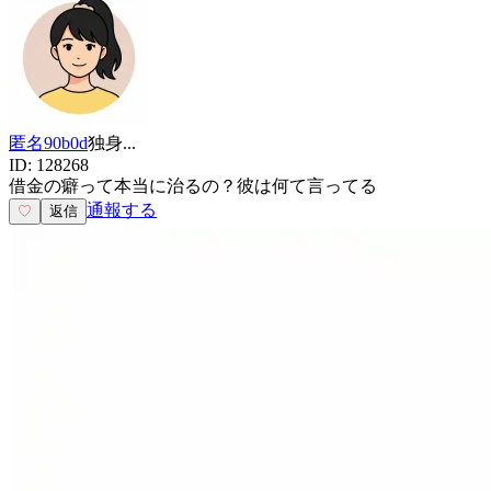
匿名90b0d
独身
...
ID:
128268
借金の癖って本当に治るの？彼は何て言ってる
通報する
♡
返信