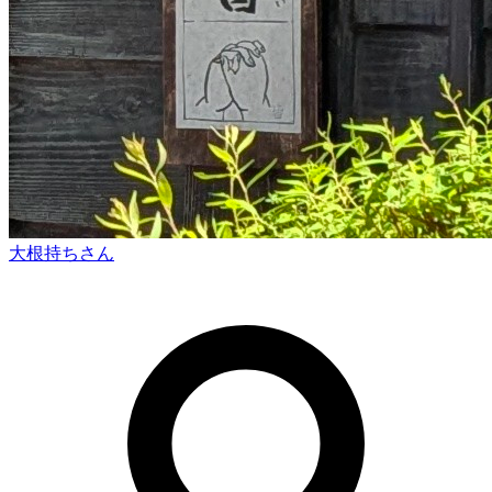
大根持ち
さん