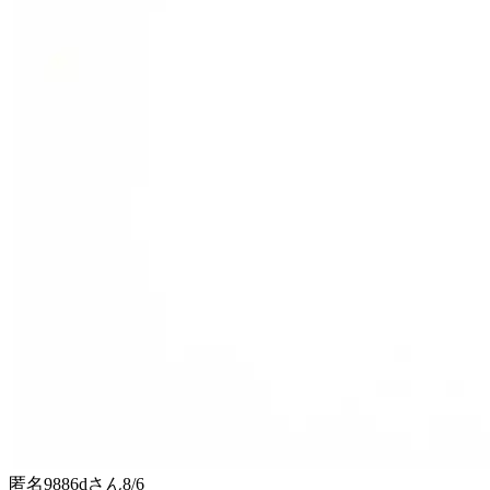
匿名9886d
さん
8/6