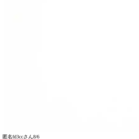
匿名fd3cc
さん
8/6