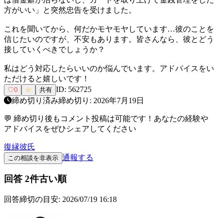
方がいい」と突然忠告を受けました。
これを聞いてから、何だかモヤモヤしています…彼のことを
信じたいのですが、不安もあります。皆さんなら、彼とどう
接していくべきでしょうか？
私はどう対応したらいいのか悩んでいます。アドバイスをい
ただけると嬉しいです！
ID:
562725
♡
0
☆
共有
締め切り済み
締め切り:
2026年7月19日
💬 締め切り後もコメント投稿は可能です！あなたの経験や
アドバイスをぜひシェアしてください
復縁
彼氏
通報する
この相談を非表示
回答
2
件
古い順
回答締切の目安:
2026/07/19 16:18