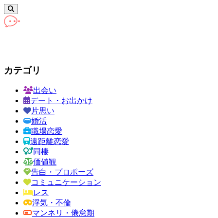
カテゴリ
出会い
デート・お出かけ
片思い
婚活
職場恋愛
遠距離恋愛
同棲
価値観
告白・プロポーズ
コミュニケーション
レス
浮気・不倫
マンネリ・倦怠期