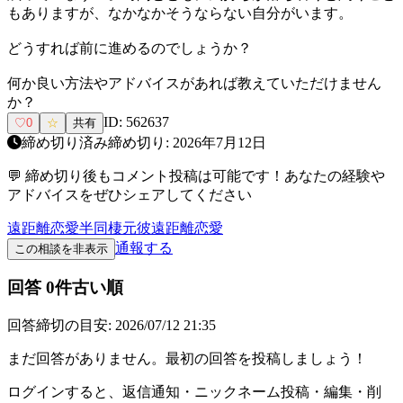
もありますが、なかなかそうならない自分がいます。
どうすれば前に進めるのでしょうか？
何か良い方法やアドバイスがあれば教えていただけません
か？
ID:
562637
♡
0
☆
共有
締め切り済み
締め切り:
2026年7月12日
💬 締め切り後もコメント投稿は可能です！あなたの経験や
アドバイスをぜひシェアしてください
遠距離恋愛
半同棲
元彼
遠距離恋愛
通報する
この相談を非表示
回答
0
件
古い順
回答締切の目安:
2026/07/12 21:35
まだ回答がありません。最初の回答を投稿しましょう！
ログインすると、返信通知・ニックネーム投稿・編集・削