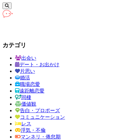
カテゴリ
出会い
デート・お出かけ
片思い
婚活
職場恋愛
遠距離恋愛
同棲
価値観
告白・プロポーズ
コミュニケーション
レス
浮気・不倫
マンネリ・倦怠期