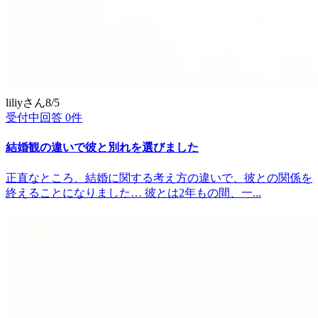
liliy
さん
8/5
受付中
回答
0
件
結婚観の違いで彼と別れを選びました
正直なところ、結婚に関する考え方の違いで、彼との関係を
終えることになりました… 彼とは2年もの間、一...