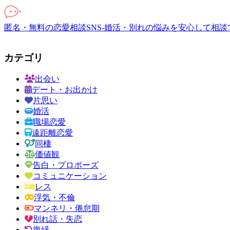
匿名・無料の恋愛相談SNS-婚活・別れの悩みを安心して相談
カテゴリ
出会い
デート・お出かけ
片思い
婚活
職場恋愛
遠距離恋愛
同棲
価値観
告白・プロポーズ
コミュニケーション
レス
浮気・不倫
マンネリ・倦怠期
別れ話・失恋
復縁