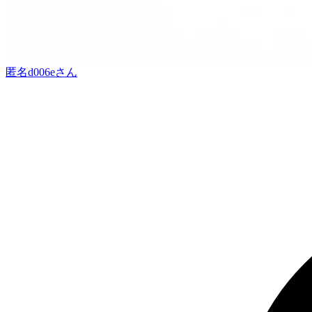
匿名d006e
さん