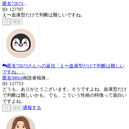
匿名72b73
...
ID:
127707
え〜血液型だけで判断は難しいですね。
♡
返信
匿名72b73
さんへの返信
「
え〜血液型だけで判断は難しい
ですね。
」
匿名980c6
相談者
独身
...
ID:
127753
どうも、ありがとうございます。そうですよね、血液型だけ
で判断は難しいかも。でも、こういう性格の特徴って面白い
ですよね。
通報する
♡
返信