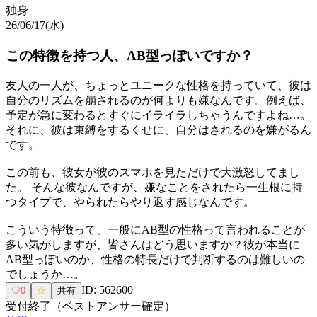
独身
26/06/17(水)
この特徴を持つ人、AB型っぽいですか？
友人の一人が、ちょっとユニークな性格を持っていて、彼は
自分のリズムを崩されるのが何よりも嫌なんです。例えば、
予定が急に変わるとすぐにイライラしちゃうんですよね…。
それに、彼は束縛をするくせに、自分はされるのを嫌がるん
です。
この前も、彼女が彼のスマホを見ただけで大激怒してまし
た。 そんな彼なんですが、嫌なことをされたら一生根に持
つタイプで、やられたらやり返す感じなんです。
こういう特徴って、一般にAB型の性格って言われることが
多い気がしますが、皆さんはどう思いますか？彼が本当に
AB型っぽいのか、性格の特長だけで判断するのは難しいの
でしょうか…。
ID:
562600
♡
0
☆
共有
受付終了（ベストアンサー確定）