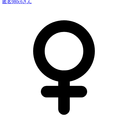
匿名980c6
さん