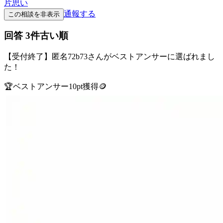
片思い
通報する
この相談を非表示
回答
3
件
古い順
【受付終了】
匿名72b73
さんがベストアンサーに選ばれまし
た！
🏆
ベストアンサー
10
pt獲得
🪙