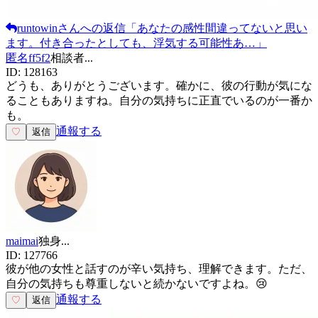
runtowin
さんへの返信
「
あなたの感性間違ってないと思い
ます。付き合ったとしても、浮気する可能性あ…
」
匿名ff5f2
相談者
...
ID:
128163
どうも、ありがとうございます。確かに、彼の行動が気にな
ることもありますね。自分の気持ちに正直でいるのが一番か
も。
通報する
♡
返信
maimai
独身
...
ID:
127766
彼が他の女性と話すのが辛い気持ち、理解できます。ただ、
自分の気持ちも尊重しないと続かないですよね。😢
通報する
♡
返信