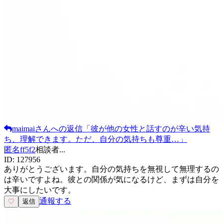
maimai
さんへの返信
「
彼が他の女性と話すのが辛い気持
ち、理解できます。ただ、自分の気持ちも尊重…
」
匿名ff5f2
相談者
...
ID:
127956
ありがとうございます。自分の気持ちを無視して無理するの
は辛いですよね。彼との関係が気になるけど、まずは自分を
大事にしたいです。
通報する
♡
返信