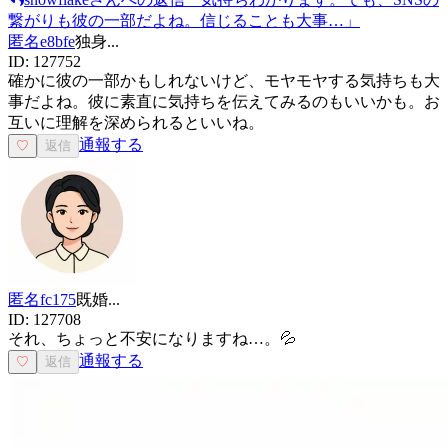
繋がりも彼の一部だよね。信じることも大事…
」
匿名e8bfe
独身
...
ID:
127752
確かに彼の一部かもしれないけど、モヤモヤする気持ちも大
事だよね。彼に素直に気持ちを伝えてみるのもいいかも。お
互いに理解を深められるといいね。
通報する
♡
返信
匿名fc175
既婚
...
ID:
127708
それ、ちょっと不安になりますね…。💦
通報する
♡
返信