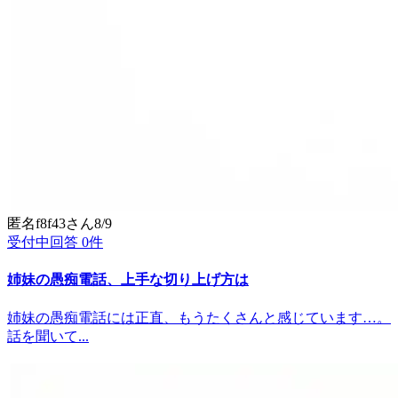
匿名f8f43
さん
8/9
受付中
回答
0
件
姉妹の愚痴電話、上手な切り上げ方は
姉妹の愚痴電話には正直、もうたくさんと感じています…。
話を聞いて...