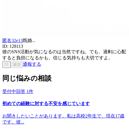
匿名32e13
既婚
...
ID:
128113
彼のSNS活動が気になるのは当然ですね。でも、過剰に心配
すると負担になるかも。信じる気持ちも大切ですよ。
通報する
♡
返信
同じ悩みの相談
受付中
回答
1
件
初めての経験に対する不安を感じています
お聞きしたいことがあります。私は高校2年生で、現在17歳
です。彼...