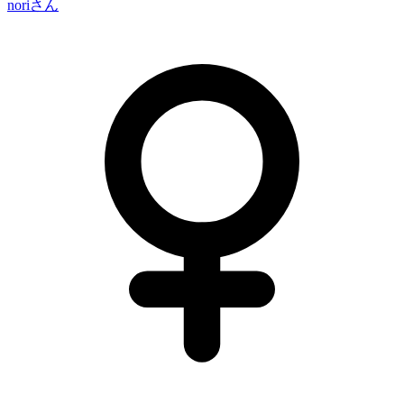
nori
さん