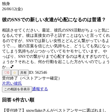
独身
26/06/12(金)
彼のSNSでの新しい友達が心配になるのは普通？
相談させてください。最近、彼氏のSNS活動がちょっと気に
なるんです。彼は直接女の子と話すことはないと言ってくれ
るのですが、SNSでは新しい女性とどんどん繋がっているよ
うで…。彼の言葉を信じたい気持ちと、どうしても気になっ
てしまう気持ちがぶつかっていてモヤモヤしています。 や
っぱり、SNSでの繋がりまで心配するのは考えすぎなのでし
ょうか？それとも、何か行動を起こした方がいいのでしょう
か…💕
ID:
562546
♡
0
☆
共有
受付終了（ベストアンサー確定）
片思い
彼氏
通報する
この相談を非表示
回答
6
件
古い順
【受付終了】
snowflake
さんがベストアンサーに選ばれまし