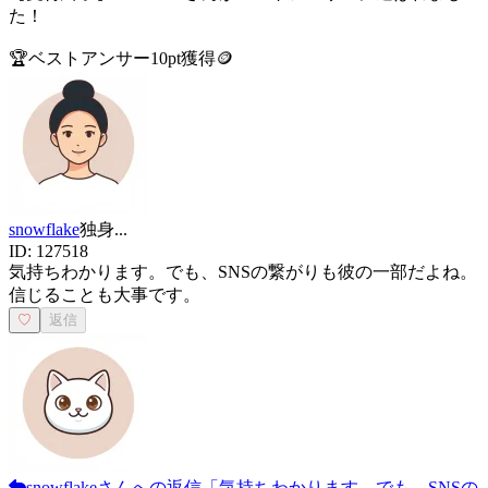
た！
🏆
ベストアンサー
10
pt獲得
🪙
snowflake
独身
...
ID:
127518
気持ちわかります。でも、SNSの繋がりも彼の一部だよね。
信じることも大事です。
♡
返信
snowflake
さんへの返信
「
気持ちわかります。でも、SNSの