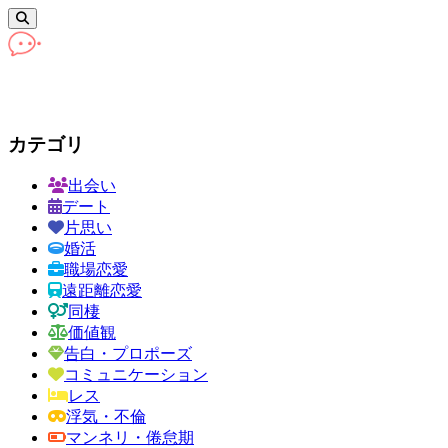
カテゴリ
出会い
デート
片思い
婚活
職場恋愛
遠距離恋愛
同棲
価値観
告白・プロポーズ
コミュニケーション
レス
浮気・不倫
マンネリ・倦怠期