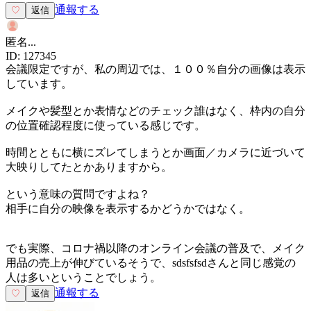
通報する
♡
返信
匿名
...
ID:
127345
会議限定ですが、私の周辺では、１００％自分の画像は表示
しています。
メイクや髪型とか表情などのチェック誰はなく、枠内の自分
の位置確認程度に使っている感じです。
時間とともに横にズレてしまうとか画面／カメラに近づいて
大映りしてたとかありますから。
という意味の質問ですよね？
相手に自分の映像を表示するかどうかではなく。
でも実際、コロナ禍以降のオンライン会議の普及で、メイク
用品の売上が伸びているそうで、sdsfsfsdさんと同じ感覚の
人は多いということでしょう。
通報する
♡
返信