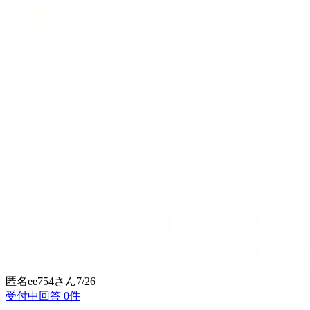
匿名ee754
さん
7/26
受付中
回答
0
件