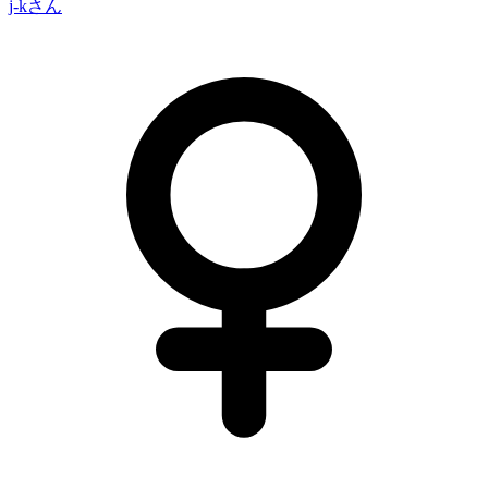
j-k
さん