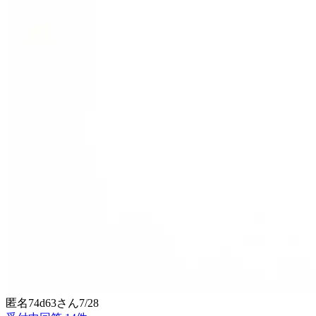
匿名74d63
さん
7/28