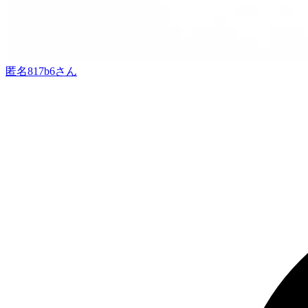
匿名817b6
さん