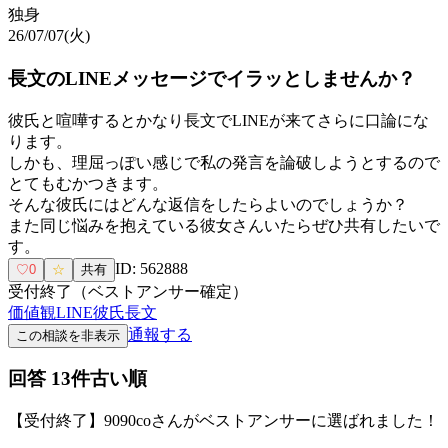
独身
26/07/07(火)
長文のLINEメッセージでイラッとしませんか？
彼氏と喧嘩するとかなり長文でLINEが来てさらに口論にな
ります。
しかも、理屈っぽい感じで私の発言を論破しようとするので
とてもむかつきます。
そんな彼氏にはどんな返信をしたらよいのでしょうか？
また同じ悩みを抱えている彼女さんいたらぜひ共有したいで
す。
ID:
562888
♡
0
☆
共有
受付終了（ベストアンサー確定）
価値観
LINE
彼氏
長文
通報する
この相談を非表示
回答
13
件
古い順
【受付終了】
9090co
さんがベストアンサーに選ばれました！