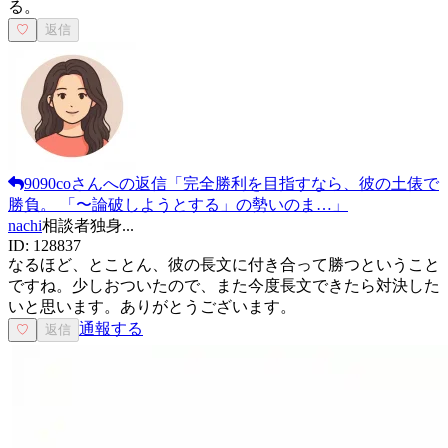
る。
♡
返信
9090co
さんへの返信
「
完全勝利を目指すなら、彼の土俵で
勝負。 「〜論破しようとする」の勢いのま…
」
nachi
相談者
独身
...
ID:
128837
なるほど、とことん、彼の長文に付き合って勝つということ
ですね。少しおついたので、また今度長文できたら対決した
いと思います。ありがとうございます。
通報する
♡
返信