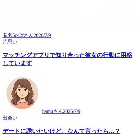
匿名5c42f
さん
2026/7/9
片思い
マッチングアプリで知り合った彼女の行動に困惑
しています
hamu
さん
2026/7/9
出会い
デートに誘いたいけど、なんて言ったら…？