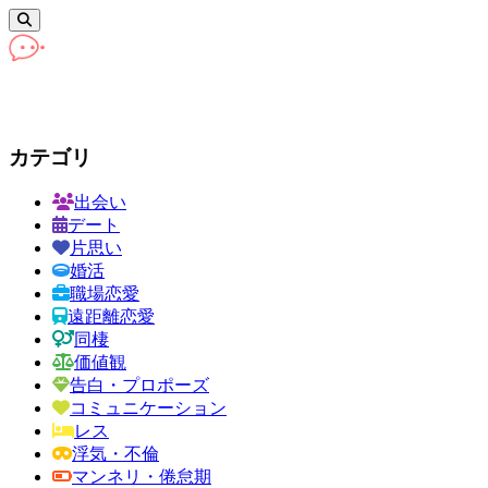
カテゴリ
出会い
デート
片思い
婚活
職場恋愛
遠距離恋愛
同棲
価値観
告白・プロポーズ
コミュニケーション
レス
浮気・不倫
マンネリ・倦怠期