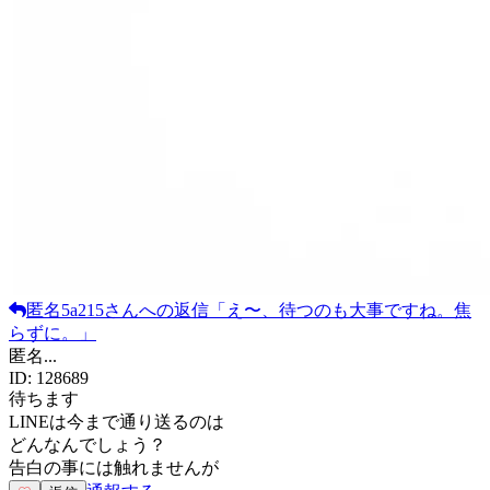
匿名5a215
さんへの返信
「
え〜、待つのも大事ですね。焦
らずに。
」
匿名
...
ID:
128689
待ちます
LINEは今まで通り送るのは
どんなんでしょう？
告白の事には触れませんが