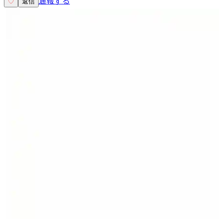
通報する
♡
返信