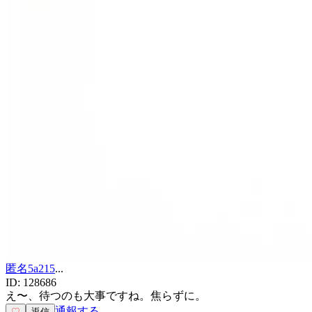
匿名5a215
...
ID:
128686
え〜、待つのも大事ですね。焦らずに。
通報する
♡
返信