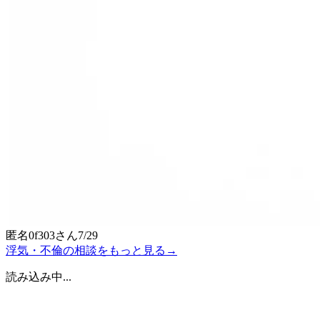
匿名0f303
さん
7/29
浮気・不倫の相談をもっと見る
→
読み込み中...