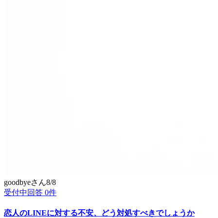
goodbye
さん
8/8
受付中
回答
0
件
恋人のLINEに対する不安、どう対処すべきでしょうか