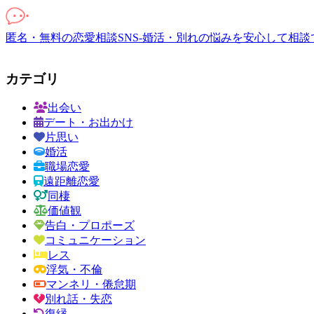
匿名・無料の恋愛相談SNS-婚活・別れの悩みを安心して相談
カテゴリ
出会い
デート・お出かけ
片思い
婚活
職場恋愛
遠距離恋愛
同棲
価値観
告白・プロポーズ
コミュニケーション
レス
浮気・不倫
マンネリ・倦怠期
別れ話・失恋
復縁