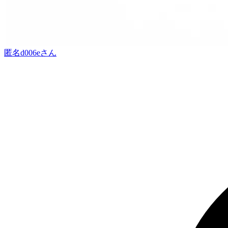
匿名d006e
さん