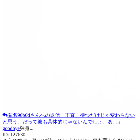
匿名90b0d
さんへの返信
「
正直、待つだけじゃ変わらない
と思う。だって彼も具体的じゃないんでしょ。あ…
」
goodbye
独身
...
ID:
127630