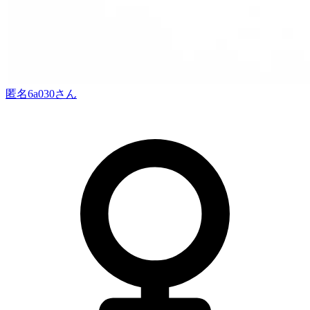
匿名6a030
さん