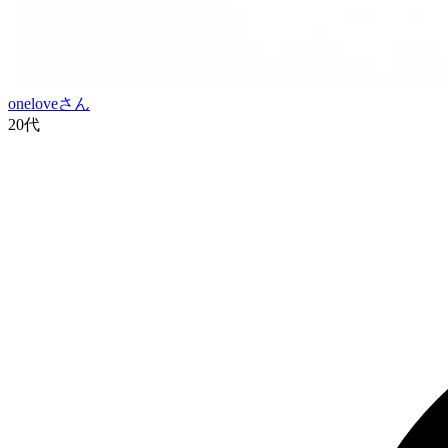
onelove
さん
20代