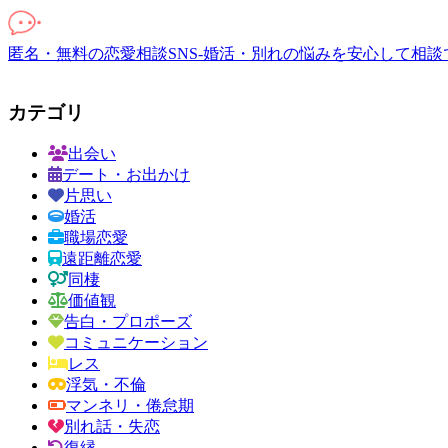
匿名・無料の恋愛相談SNS-婚活・別れの悩みを安心して相談
カテゴリ
出会い
デート・お出かけ
片思い
婚活
職場恋愛
遠距離恋愛
同棲
価値観
告白・プロポーズ
コミュニケーション
レス
浮気・不倫
マンネリ・倦怠期
別れ話・失恋
復縁