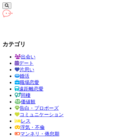
カテゴリ
出会い
デート
片思い
婚活
職場恋愛
遠距離恋愛
同棲
価値観
告白・プロポーズ
コミュニケーション
レス
浮気・不倫
マンネリ・倦怠期