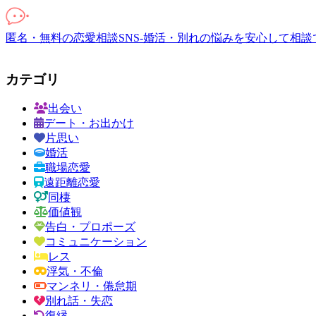
匿名・無料の恋愛相談SNS-婚活・別れの悩みを安心して相談
カテゴリ
出会い
デート・お出かけ
片思い
婚活
職場恋愛
遠距離恋愛
同棲
価値観
告白・プロポーズ
コミュニケーション
レス
浮気・不倫
マンネリ・倦怠期
別れ話・失恋
復縁