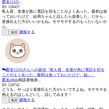
匿名121f3
...
ID:
128437
私も昔、友達が急に電話を切ることがよくあった。最初は放
っておいたけど、結局ちゃんと話したら改善した。だから、
直接伝えた方がいいかもね。モヤモヤするのもったいないか
ら。
通報する
♡
返信
匿名121f3
さんへの返信
「
私も昔、友達が急に電話を切る
ことがよくあった。最初は放っておいたけど、結…
」
匿名e8bfe
相談者
独身
...
ID:
128742
どうも。やっぱり直接伝えた方がいいですよね。モヤモヤを
抱えるのはしんどいし、話してみます！
通報する
♡
返信