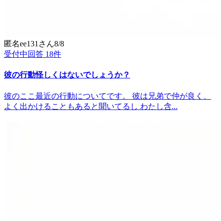
匿名ee131
さん
8/8
受付中
回答
18
件
彼の行動怪しくはないでしょうか？
彼のここ最近の行動についてです。 彼は兄弟で仲が良く、
よく出かけることもあると聞いてるし わたし含...