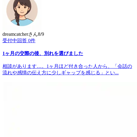
dreamcatcher
さん
8/9
受付中
回答
0
件
1ヶ月の交際の後、別れを選びました
相談があります…。1ヶ月ほど付き合った人から、「会話の
流れや感情の伝え方に少しギャップを感じる」とい...