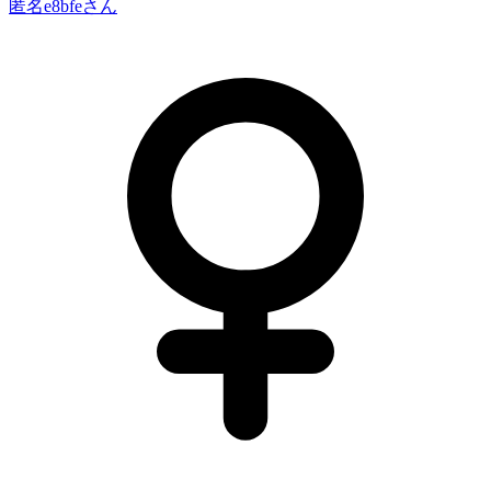
匿名e8bfe
さん