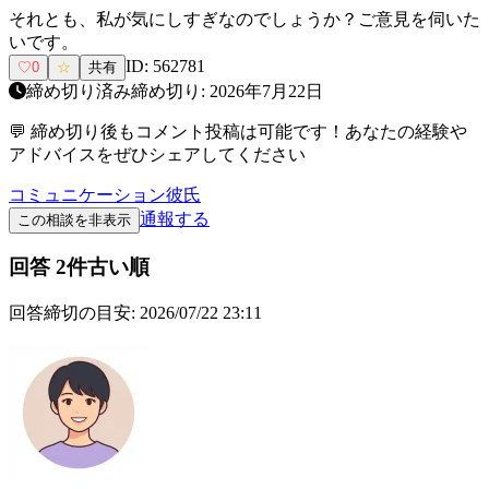
それとも、私が気にしすぎなのでしょうか？ご意見を伺いた
いです。
ID:
562781
♡
0
☆
共有
締め切り済み
締め切り:
2026年7月22日
💬 締め切り後もコメント投稿は可能です！あなたの経験や
アドバイスをぜひシェアしてください
コミュニケーション
彼氏
通報する
この相談を非表示
回答
2
件
古い順
回答締切の目安:
2026/07/22 23:11