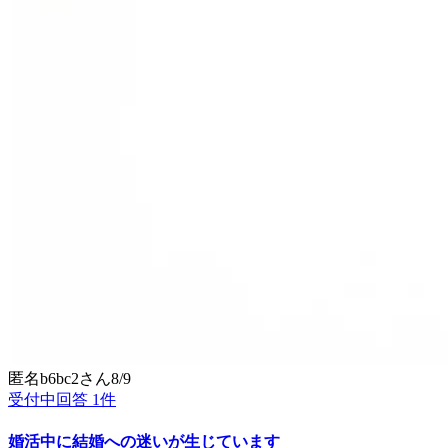
匿名b6bc2
さん
8/9
受付中
回答
1
件
婚活中に結婚への迷いが生じています