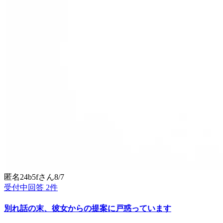
匿名24b5f
さん
8/7
受付中
回答
2
件
別れ話の末、彼女からの提案に戸惑っています