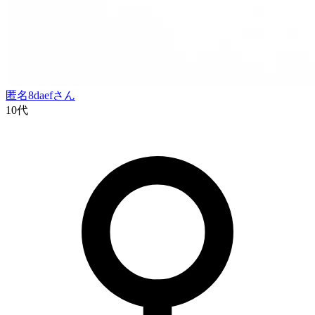
匿名8daef
さん
10代