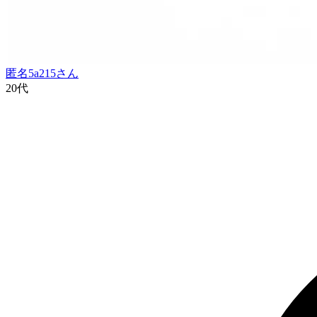
匿名5a215
さん
20代