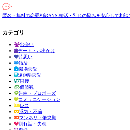
匿名・無料の恋愛相談SNS-婚活・別れの悩みを安心して相談
カテゴリ
出会い
デート・お出かけ
片思い
婚活
職場恋愛
遠距離恋愛
同棲
価値観
告白・プロポーズ
コミュニケーション
レス
浮気・不倫
マンネリ・倦怠期
別れ話・失恋
復縁