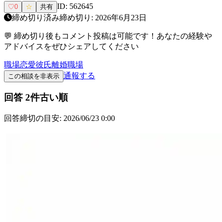
ID:
562645
♡
0
☆
共有
締め切り済み
締め切り:
2026年6月23日
💬 締め切り後もコメント投稿は可能です！あなたの経験や
アドバイスをぜひシェアしてください
職場恋愛
彼氏
離婚
職場
通報する
この相談を非表示
回答
2
件
古い順
回答締切の目安:
2026/06/23 0:00