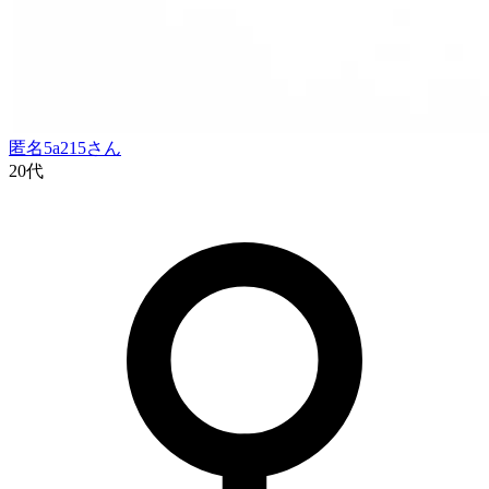
匿名5a215
さん
20代