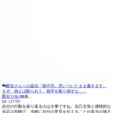
匿名
さんへの返信
「
順不同、思いついたまま書きます。
まず、例えば殴られて、相手を殴り倒すな…
」
匿名319b1
独身
...
ID:
127797
自分の行動を振り返るのは大事ですね。自己主張と感情的な
反応は別物で、冷静に自分の意見を伝えることが本当の強さ