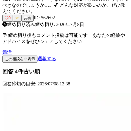
べきなのでしょうか…。💕 どんな対応が良いのか、ぜひ教
えてください。
ID:
562602
♡
0
☆
共有
締め切り済み
締め切り:
2026年7月8日
💬 締め切り後もコメント投稿は可能です！あなたの経験や
アドバイスをぜひシェアしてください
婚活
通報する
この相談を非表示
回答
4
件
古い順
回答締切の目安:
2026/07/08 12:38