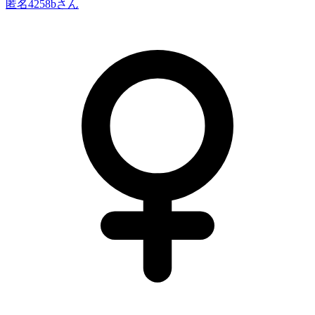
匿名4258b
さん