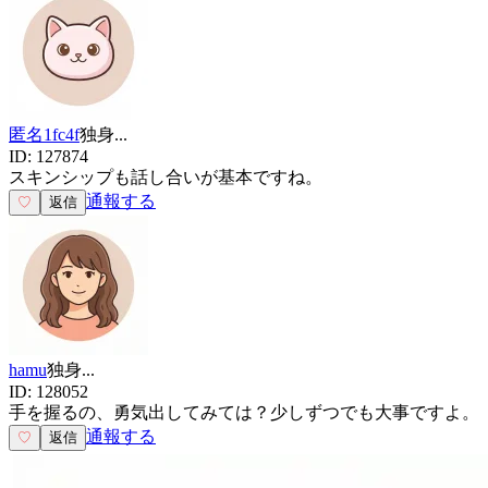
匿名1fc4f
独身
...
ID:
127874
スキンシップも話し合いが基本ですね。
通報する
♡
返信
hamu
独身
...
ID:
128052
手を握るの、勇気出してみては？少しずつでも大事ですよ。
通報する
♡
返信