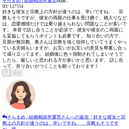
そらまめ / 結婚相談所運営
既婚
...
ID:
127554
好きな彼女と宗教上の方針が違うのは、辛いですね、、 宗
教もそうですが、彼女の両親の仕事を受け継ぐ、婿入りなど
は、恋愛感情だけでは乗り越えられない問題なことが多いで
す。 本音で話し合うことが必須で、彼女や彼女のご両親に
も妥協してもらうポイントも必要です。 知り合いの方で、
旦那が無宗教、奥さんは宗教を強く信仰していてうまくやっ
ている夫婦もいますが、お互いがお互いの意見を尊重し合っ
て成り立ってます。 結婚後に色々強制されてしまいそうで
したら、厳しいと思われる方が多いかと思います。 話し合
って、折り合いがつくことを願っております！
♡
返信
そらまめ / 結婚相談所運営
さんへの返信
「
好きな彼女と宗
教上の方針が違うのは、辛いですね、、 宗教もそうです