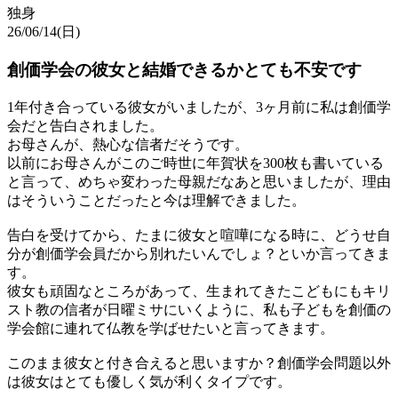
独身
26/06/14(日)
創価学会の彼女と結婚できるかとても不安です
1年付き合っている彼女がいましたが、3ヶ月前に私は創価学
会だと告白されました。
お母さんが、熱心な信者だそうです。
以前にお母さんがこのご時世に年賀状を300枚も書いている
と言って、めちゃ変わった母親だなあと思いましたが、理由
はそういうことだったと今は理解できました。
告白を受けてから、たまに彼女と喧嘩になる時に、どうせ自
分が創価学会員だから別れたいんでしょ？といか言ってきま
す。
彼女も頑固なところがあって、生まれてきたこどもにもキリ
スト教の信者が日曜ミサにいくように、私も子どもを創価の
学会館に連れて仏教を学ばせたいと言ってきます。
このまま彼女と付き合えると思いますか？創価学会問題以外
は彼女はとても優しく気が利くタイプです。