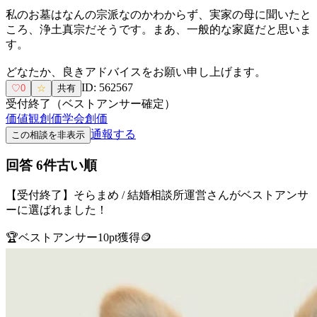
私のお墓はなんの宗派なのかわからず、実家の母に聞いたと
ころ、浄土真宗だそうです。まあ、一般的な家庭だと思いま
す。
どなたか、良きアドバイスをお願い申し上げます。
ID:
562567
♡
0
☆
共有
受付終了（ベストアンサー確定）
価値観
創価学会
創価
通報する
この相談を非表示
回答
6
件
古い順
【受付終了】
そらまめ / 結婚相談所運営
さんがベストアンサ
ーに選ばれました！
🏆
ベストアンサー
10
pt獲得
🪙