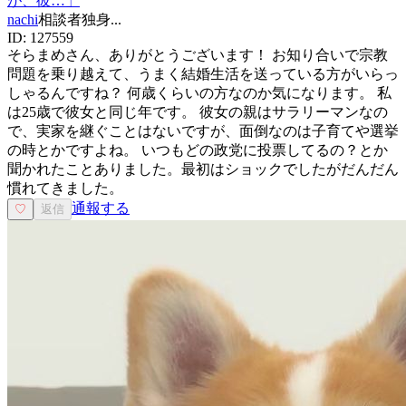
が、彼…
」
nachi
相談者
独身
...
ID:
127559
そらまめさん、ありがとうございます！ お知り合いで宗教
問題を乗り越えて、うまく結婚生活を送っている方がいらっ
しゃるんですね？ 何歳くらいの方なのか気になります。 私
は25歳で彼女と同じ年です。 彼女の親はサラリーマンなの
で、実家を継ぐことはないですが、面倒なのは子育てや選挙
の時とかですよね。 いつもどの政党に投票してるの？とか
聞かれたことありました。最初はショックでしたがだんだん
慣れてきました。
通報する
♡
返信