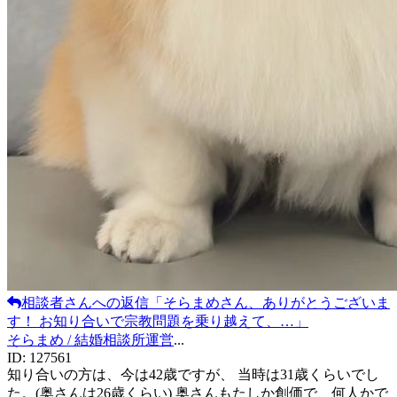
相談者
さんへの返信
「
そらまめさん、ありがとうございま
す！ お知り合いで宗教問題を乗り越えて、…
」
そらまめ / 結婚相談所運営
...
ID:
127561
知り合いの方は、今は42歳ですが、 当時は31歳くらいでし
た。(奥さんは26歳くらい) 奥さんもたしか創価で、何人かで