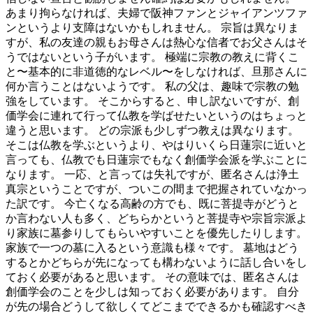
あまり拘らなければ、夫婦で阪神ファンとジャイアンツファ
ンというより支障はないかもしれません。 宗旨は異なりま
すが、私の友達の親もお母さんは熱心な信者でお父さんはそ
うではないという子がいます。 極端に宗教の教えに背くこ
と〜基本的に非道徳的なレベル〜をしなければ、旦那さんに
何か言うことはないようです。 私の父は、趣味で宗教の勉
強をしています。 そこからすると、申し訳ないですが、創
価学会に連れて行って仏教を学ばせたいというのはちょっと
違うと思います。 どの宗派も少しずつ教えは異なります。
そこは仏教を学ぶというより、やはりいくら日蓮宗に近いと
言っても、仏教でも日蓮宗でもなく創価学会派を学ぶことに
なります。 一応、と言っては失礼ですが、匿名さんは浄土
真宗ということですが、ついこの間まで把握されていなかっ
た訳です。 今亡くなる高齢の方でも、既に菩提寺がどうと
か言わない人も多く、どちらかというと菩提寺や宗旨宗派よ
り家族に墓参りしてもらいやすいことを優先したりします。
家族で一つの墓に入るという意識も様々です。 墓地はどう
するとかどちらが先になっても構わないように話し合いをし
ておく必要があると思います。 その意味では、匿名さんは
創価学会のことを少しは知っておく必要があります。 自分
が先の場合どうして欲しくてどこまでできるかも確認すべき