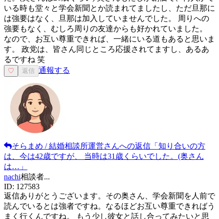
いる時も堂々と学会新聞とか読まれてましたし、ただ旦那に
は強要はなく、旦那は加入していませんでした。 周りへの
強要もなく、むしろ周りの友達からも好かれていました。
なので、お互い尊重できれば、一緒にいる道もあると思いま
す。 政党は、皆さん同じところ応援されてますし、あるあ
るですね 笑
通報する
♡
返信
そらまめ / 結婚相談所運営
さんへの返信
「
知り合いの方
は、今は42歳ですが、 当時は31歳くらいでした。(奥さん
は…
」
nachi
相談者
...
ID:
127583
返信ありがとうございます。その奥さん、学会新聞を人前で
読んでいるとは強者ですね。なるほどお互い尊重できればう
まく行くんですね。 もう少し彼女と話し合ってみたいと思