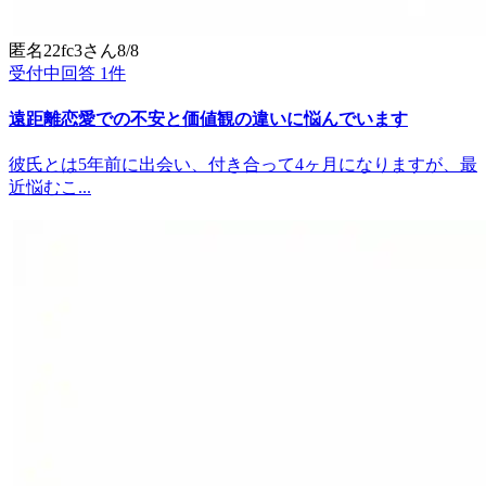
匿名22fc3
さん
8/8
受付中
回答
1
件
遠距離恋愛での不安と価値観の違いに悩んでいます
彼氏とは5年前に出会い、付き合って4ヶ月になりますが、最
近悩むこ...