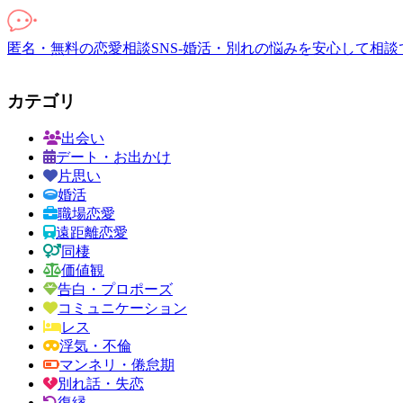
匿名・無料の恋愛相談SNS-婚活・別れの悩みを安心して相談
カテゴリ
出会い
デート・お出かけ
片思い
婚活
職場恋愛
遠距離恋愛
同棲
価値観
告白・プロポーズ
コミュニケーション
レス
浮気・不倫
マンネリ・倦怠期
別れ話・失恋
復縁