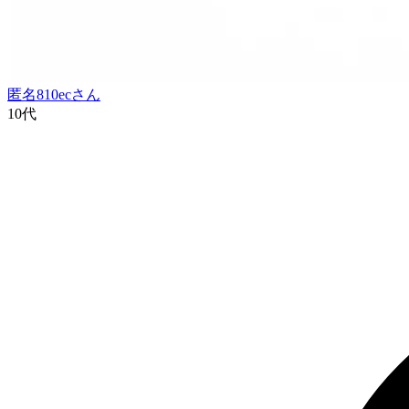
匿名810ec
さん
10代