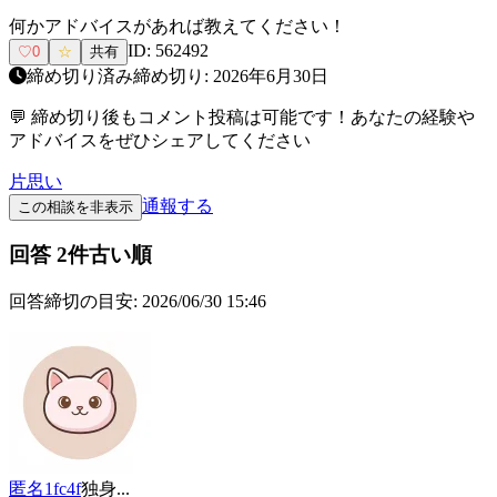
何かアドバイスがあれば教えてください！
ID:
562492
♡
0
☆
共有
締め切り済み
締め切り:
2026年6月30日
💬 締め切り後もコメント投稿は可能です！あなたの経験や
アドバイスをぜひシェアしてください
片思い
通報する
この相談を非表示
回答
2
件
古い順
回答締切の目安:
2026/06/30 15:46
匿名1fc4f
独身
...