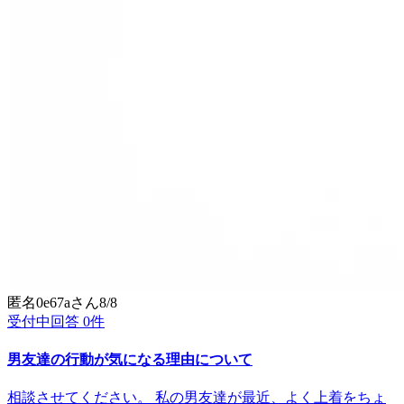
匿名0e67a
さん
8/8
受付中
回答
0
件
男友達の行動が気になる理由について
相談させてください。 私の男友達が最近、よく上着をちょ