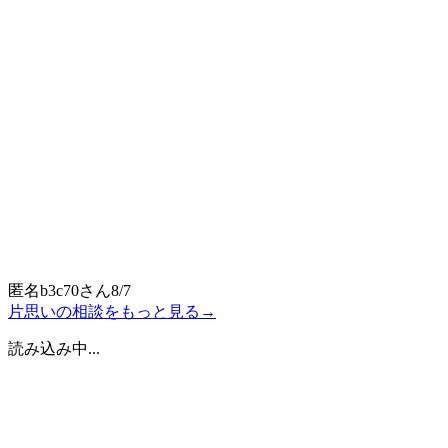
匿名b3c70
さん
8/7
片思いの相談をもっと見る
→
読み込み中...