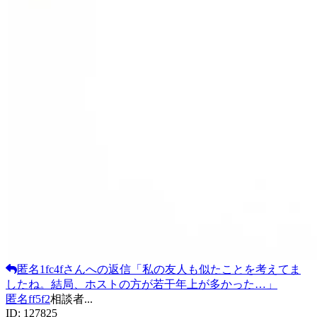
匿名1fc4f
さんへの返信
「
私の友人も似たことを考えてま
したね。結局、ホストの方が若干年上が多かった…
」
匿名ff5f2
相談者
...
ID:
127825