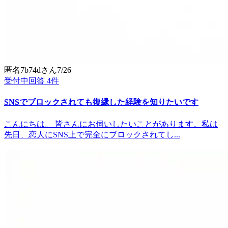
匿名7b74d
さん
7/26
受付中
回答
4
件
SNSでブロックされても復縁した経験を知りたいです
こんにちは。 皆さんにお伺いしたいことがあります。私は
先日、恋人にSNS上で完全にブロックされてし...