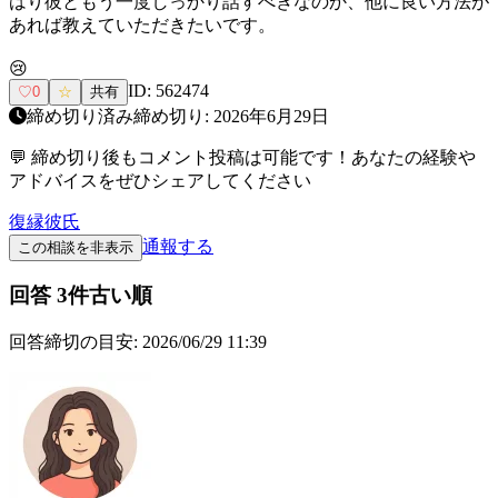
はり彼ともう一度しっかり話すべきなのか、他に良い方法が
あれば教えていただきたいです。
😢
ID:
562474
♡
0
☆
共有
締め切り済み
締め切り:
2026年6月29日
💬 締め切り後もコメント投稿は可能です！あなたの経験や
アドバイスをぜひシェアしてください
復縁
彼氏
通報する
この相談を非表示
回答
3
件
古い順
回答締切の目安:
2026/06/29 11:39