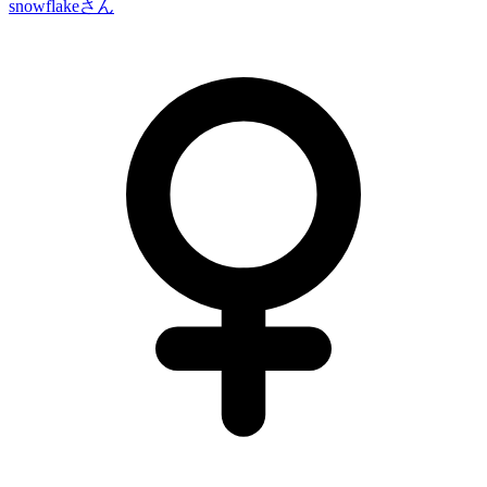
snowflake
さん