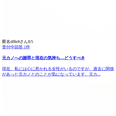
匿名df8e8
さん
8/5
受付中
回答
1
件
元カノへの謝罪と現在の気持ち…どうすべき
現在、私には心に惹かれる女性がいるのですが、過去に関係
があった元カノとのことが気になっています。元カ...