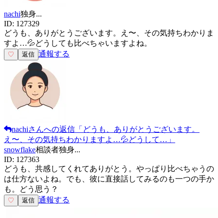
nachi
独身
...
ID:
127329
どうも、ありがとうございます。え〜、その気持ちわかりま
すよ…💦どうしても比べちゃいますよね。
通報する
♡
返信
nachi
さんへの返信
「
どうも、ありがとうございます。
え〜、その気持ちわかりますよ…💦どうして…
」
snowflake
相談者
独身
...
ID:
127363
どうも、共感してくれてありがとう。やっぱり比べちゃうの
は仕方ないよね。でも、彼に直接話してみるのも一つの手か
も。どう思う？
通報する
♡
返信