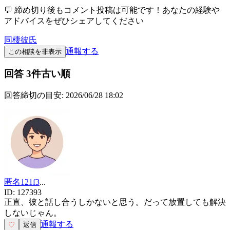
💬 締め切り後もコメント投稿は可能です！あなたの経験や
アドバイスをぜひシェアしてください
同棲
彼氏
通報する
この相談を非表示
回答
3
件
古い順
回答締切の目安:
2026/06/28 18:02
匿名121f3
...
ID:
127393
正直、彼と話し合うしかないと思う。だって放置しても解決
しないじゃん。
通報する
♡
返信