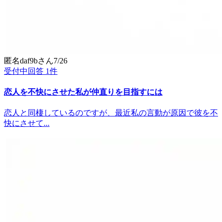
匿名daf9b
さん
7/26
受付中
回答
1
件
恋人を不快にさせた私が仲直りを目指すには
恋人と同棲しているのですが、最近私の言動が原因で彼を不
快にさせて...