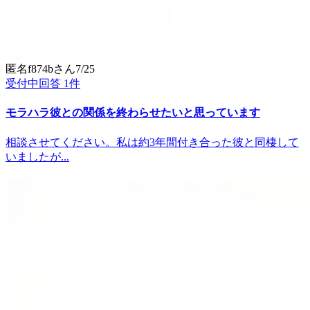
匿名f874b
さん
7/25
受付中
回答
1
件
モラハラ彼との関係を終わらせたいと思っています
相談させてください。私は約3年間付き合った彼と同棲して
いましたが...