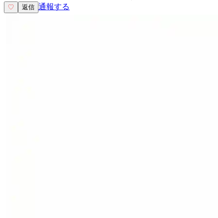
通報する
♡
返信