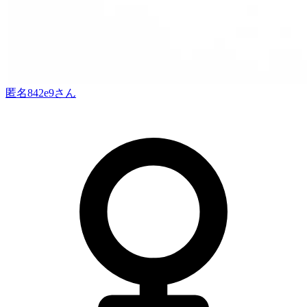
匿名842e9
さん