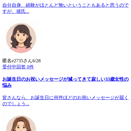
自分自身、経験がほとんど無いということもあると思うので
すが、彼氏...
匿名e2735
さん
6/28
受付中
回答
0
件
お誕生日のお祝いメッセージが減ってきて寂しい33歳女性の
悩み
皆さんなら、お誕生日に何件ほどのお祝いメッセージが届く
のでしょう...