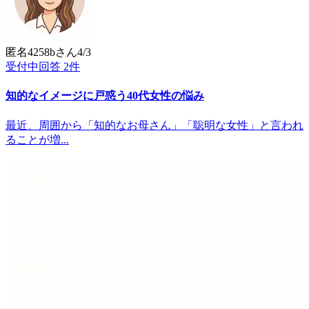
匿名4258b
さん
4/3
受付中
回答
2
件
知的なイメージに戸惑う40代女性の悩み
最近、周囲から「知的なお母さん」「聡明な女性」と言われ
ることが増...