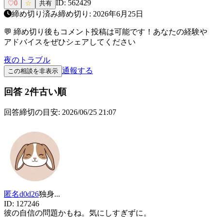
ID:
562429
♡
0
☆
共有
締め切り済み
締め切り:
2026年6月25日
💬 締め切り後もコメント投稿は可能です！あなたの経験や
アドバイスをぜひシェアしてください
夜のトラブル
通報する
この相談を非表示
回答
2
件
古い順
回答締切の目安:
2026/06/25 21:07
匿名d0d26
独身
...
ID:
127246
彼の自信の問題かもね。気にしすぎずに。