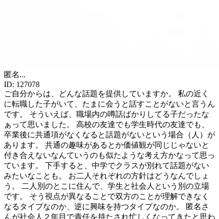
匿名
...
ID:
127078
ご自分からは、どんな話題を提供していますか。 私の近く
に転職した子がいて、たまに会うと話すことがないと言うん
です。 そういえば、職場内の噂話ばかりしてる子だったな
ぁって思いました。 高校の友達でも学生時代の友達でも、
卒業後に共通項がなくなると話題がないという場合（人）が
あります。 共通の趣味があるとか価値観が同じじゃないと
付き合えないなんていうのも似たような考え方かなって思っ
ています。 下手すると、中学でクラスが別れて話題がない
みたいなことも。 お二人それぞれの方針はどうなんでしょ
う。 二人別のとこに住んで、学生と社会人という別の立場
です。 そう視点が異なることで双方のことが理解できなく
なるタイプなのか、逆に興味を持つタイプなのか。 匿名さ
んが社会人２年目で責任を持たされ忙しくなってきたと思わ