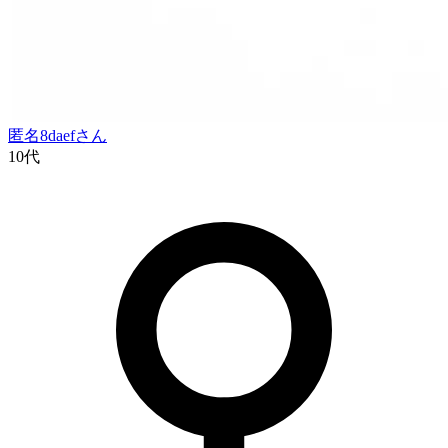
匿名8daef
さん
10代