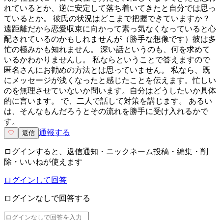
れているとか、逆に安定して落ち着いてきたと自分では思っ
ているとか。 彼氏の状況はどこまで把握できていますか？
遠距離だから恋愛収束に向かって素っ気なくなっていると心
配されているのかもしれませんが（勝手な想像です）彼は多
忙の極みかも知れません。 深い話というのも、何を求めて
いるかわかりませんし。 私ならということで答えますので
匿名さんにお勧めの方法とは思っていません。 私なら、既
にメッセージが浅くなったと感じたことを伝えます。忙しい
のを無理させていないか問います。自分はどうしたいか具体
的に言います。 で、二人で話して対策を講じます。 あるい
は、そんなもんだろうとその流れを勝手に受け入れるかで
す。
通報する
♡
返信
ログインすると、返信通知・ニックネーム投稿・編集・削
除・いいねが使えます
ログインして回答
ログインなしで回答する