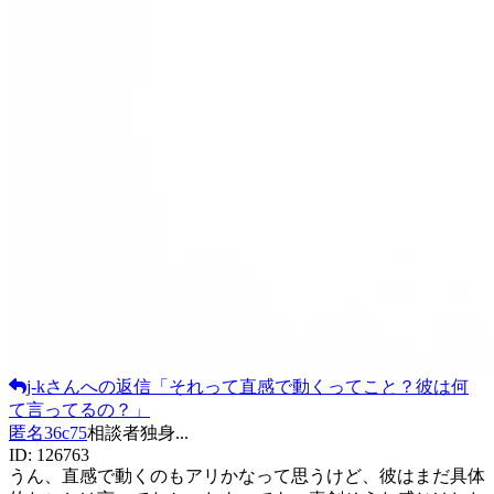
j-k
さんへの返信
「
それって直感で動くってこと？彼は何
て言ってるの？
」
匿名36c75
相談者
独身
...
ID:
126763
うん、直感で動くのもアリかなって思うけど、彼はまだ具体