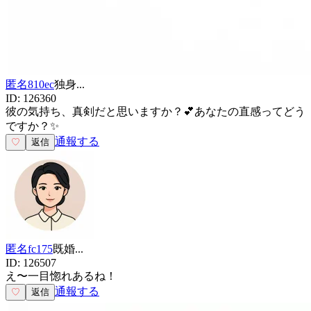
匿名810ec
独身
...
ID:
126360
彼の気持ち、真剣だと思いますか？💕あなたの直感ってどう
ですか？✨
通報する
♡
返信
匿名fc175
既婚
...
ID:
126507
え〜一目惚れあるね！
通報する
♡
返信