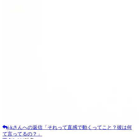
j-k
さんへの返信
「
それって直感で動くってこと？彼は何
て言ってるの？
」