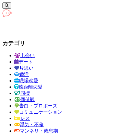
カテゴリ
出会い
デート
片思い
婚活
職場恋愛
遠距離恋愛
同棲
価値観
告白・プロポーズ
コミュニケーション
レス
浮気・不倫
マンネリ・倦怠期