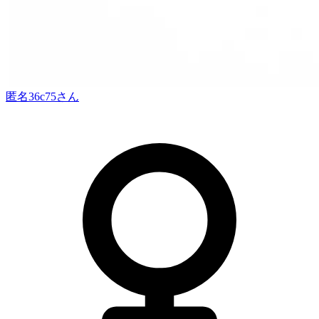
匿名36c75
さん