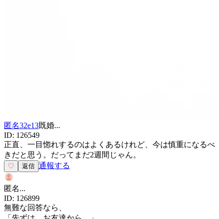
匿名32e13
既婚
...
ID:
126549
正直、一目惚れするのはよくあるけれど、今は慎重になるべ
きだと思う。だってまだ2週間じゃん。
通報する
♡
返信
匿名
...
ID:
126899
無難な回答なら、
「先ずは、お友達から。」