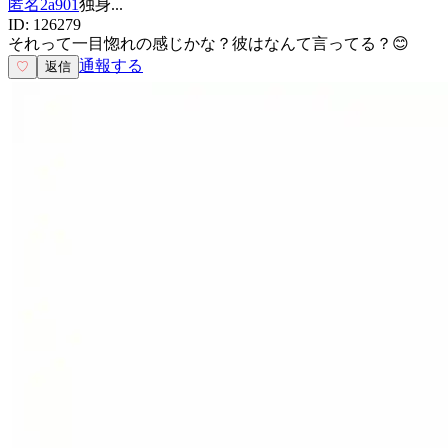
匿名2a901
独身
...
ID:
126279
それって一目惚れの感じかな？彼はなんて言ってる？😊
通報する
♡
返信