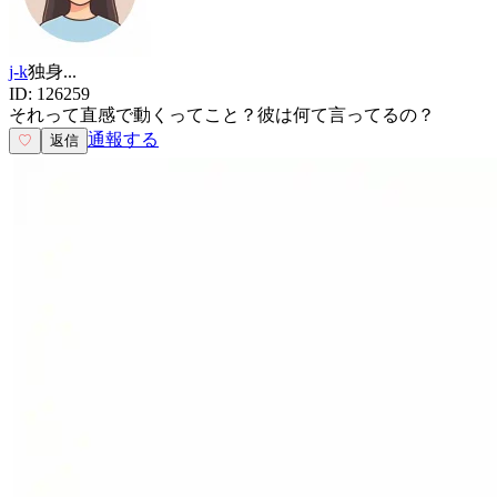
j-k
独身
...
ID:
126259
それって直感で動くってこと？彼は何て言ってるの？
通報する
♡
返信