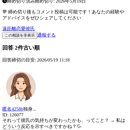
締め切り済み
締め切り:
2026年5月19日
💬 締め切り後もコメント投稿は可能です！あなたの経験や
アドバイスをぜひシェアしてください
遠距離恋愛
彼氏
通報する
この相談を非表示
回答
2
件
古い順
回答締切の目安:
2026/05/19 11:18
匿名4258b
独身
...
ID:
126077
それって彼氏の気持ちが変わったかも、ってこと？ → 私は
どういう反応を示すべきですかね？💦