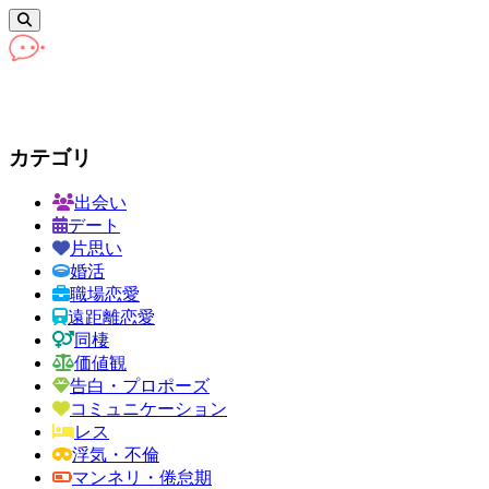
カテゴリ
出会い
デート
片思い
婚活
職場恋愛
遠距離恋愛
同棲
価値観
告白・プロポーズ
コミュニケーション
レス
浮気・不倫
マンネリ・倦怠期