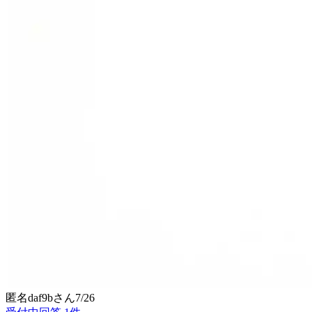
匿名daf9b
さん
7/26