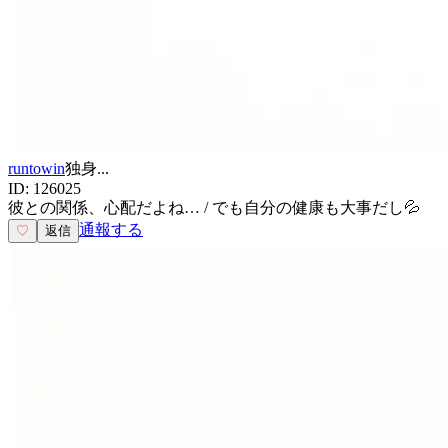
runtowin
独身
...
ID:
126025
彼との関係、心配だよね… / でも自分の健康も大事だし💦
通報する
♡
返信