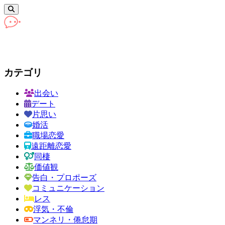
カテゴリ
出会い
デート
片思い
婚活
職場恋愛
遠距離恋愛
同棲
価値観
告白・プロポーズ
コミュニケーション
レス
浮気・不倫
マンネリ・倦怠期