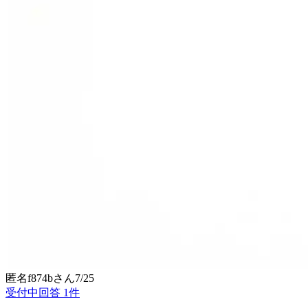
匿名f874b
さん
7/25
受付中
回答
1
件