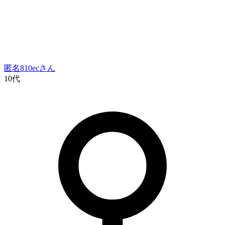
匿名810ec
さん
10代