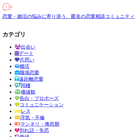
恋愛・婚活の悩みに寄り添う、匿名の恋愛相談コミュニティ
カテゴリ
出会い
デート
片思い
婚活
職場恋愛
遠距離恋愛
同棲
価値観
告白・プロポーズ
コミュニケーション
レス
浮気・不倫
マンネリ・倦怠期
別れ話・失恋
復縁