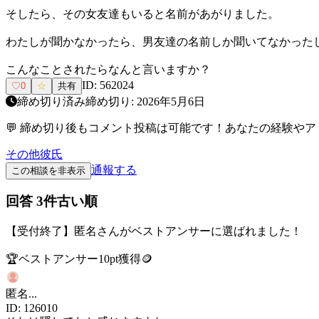
そしたら、その女友達もいると名前があがりました。
わたしが聞かなかったら、男友達の名前しか聞いてなかった
こんなことされたらなんと言いますか？
ID:
562024
♡
0
☆
共有
締め切り済み
締め切り:
2026年5月6日
💬 締め切り後もコメント投稿は可能です！あなたの経験や
その他
彼氏
通報する
この相談を非表示
回答
3
件
古い順
【受付終了】
匿名
さんがベストアンサーに選ばれました！
🏆
ベストアンサー
10
pt獲得
🪙
匿名
...
ID:
126010