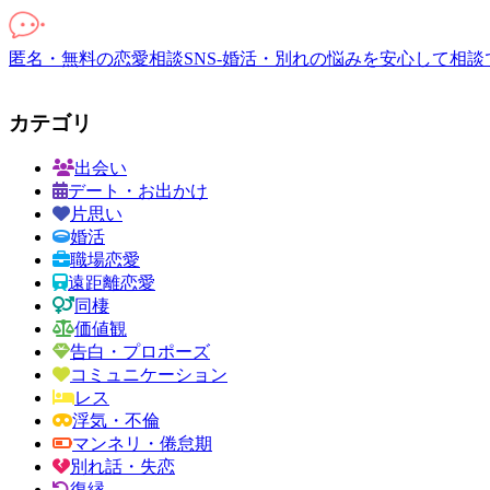
匿名・無料の恋愛相談SNS-婚活・別れの悩みを安心して相談
カテゴリ
出会い
デート・お出かけ
片思い
婚活
職場恋愛
遠距離恋愛
同棲
価値観
告白・プロポーズ
コミュニケーション
レス
浮気・不倫
マンネリ・倦怠期
別れ話・失恋
復縁