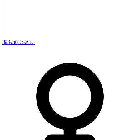
匿名36c75
さん