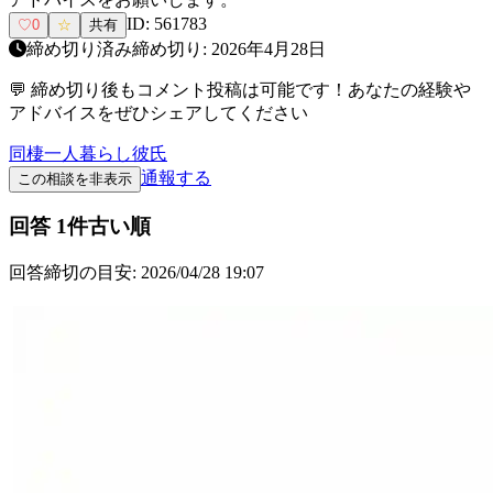
ID:
561783
♡
0
☆
共有
締め切り済み
締め切り:
2026年4月28日
💬 締め切り後もコメント投稿は可能です！あなたの経験や
アドバイスをぜひシェアしてください
同棲
一人暮らし
彼氏
通報する
この相談を非表示
回答
1
件
古い順
回答締切の目安:
2026/04/28 19:07