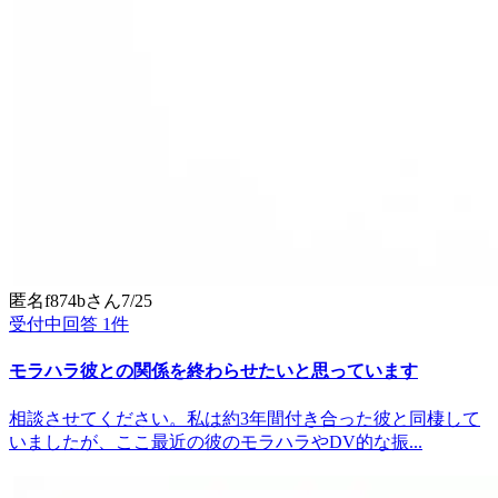
匿名f874b
さん
7/25
受付中
回答
1
件
モラハラ彼との関係を終わらせたいと思っています
相談させてください。私は約3年間付き合った彼と同棲して
いましたが、ここ最近の彼のモラハラやDV的な振...