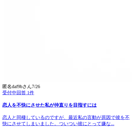
匿名daf9b
さん
7/26
受付中
回答
1
件
恋人を不快にさせた私が仲直りを目指すには
恋人と同棲しているのですが、最近私の言動が原因で彼を不
快にさせてしまいました。ついつい彼にとって嫌な...