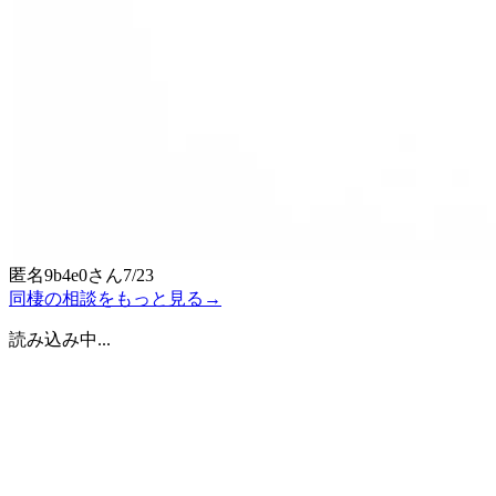
匿名9b4e0
さん
7/23
同棲の相談をもっと見る
→
読み込み中...