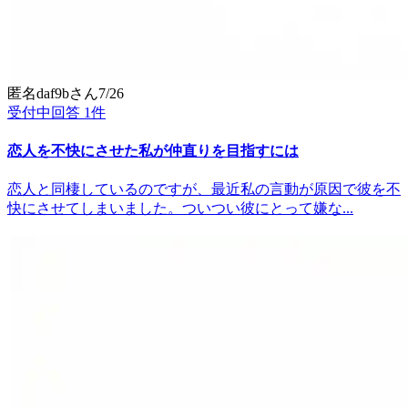
匿名daf9b
さん
7/26
受付中
回答
1
件
恋人を不快にさせた私が仲直りを目指すには
恋人と同棲しているのですが、最近私の言動が原因で彼を不
快にさせてしまいました。ついつい彼にとって嫌な...