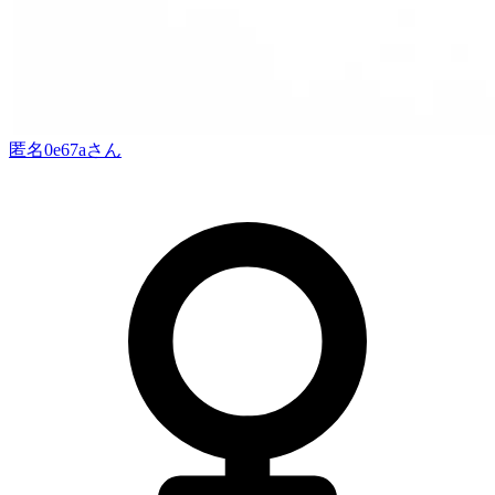
匿名0e67a
さん