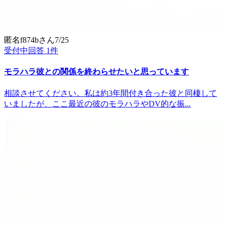
匿名f874b
さん
7/25
受付中
回答
1
件
モラハラ彼との関係を終わらせたいと思っています
相談させてください。私は約3年間付き合った彼と同棲して
いましたが、ここ最近の彼のモラハラやDV的な振...