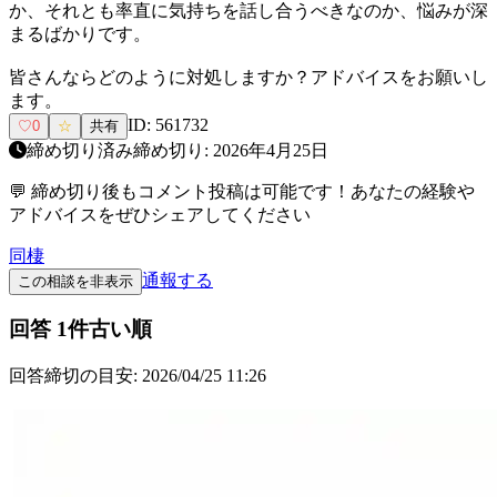
か、それとも率直に気持ちを話し合うべきなのか、悩みが深
まるばかりです。
皆さんならどのように対処しますか？アドバイスをお願いし
ます。
ID:
561732
♡
0
☆
共有
締め切り済み
締め切り:
2026年4月25日
💬 締め切り後もコメント投稿は可能です！あなたの経験や
アドバイスをぜひシェアしてください
同棲
通報する
この相談を非表示
回答
1
件
古い順
回答締切の目安:
2026/04/25 11:26