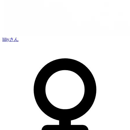
liliy
さん