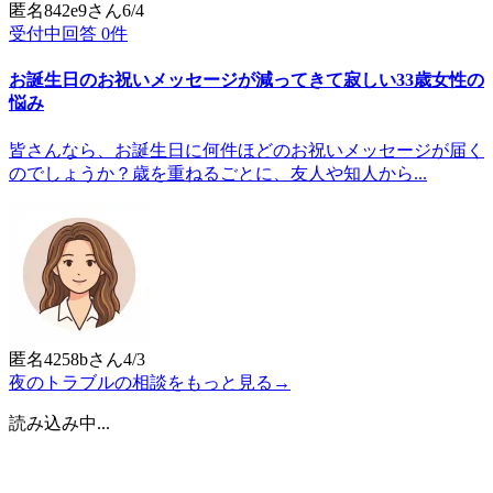
匿名842e9
さん
6/4
受付中
回答
0
件
お誕生日のお祝いメッセージが減ってきて寂しい33歳女性の
悩み
皆さんなら、お誕生日に何件ほどのお祝いメッセージが届く
のでしょうか？歳を重ねるごとに、友人や知人から...
匿名4258b
さん
4/3
夜のトラブルの相談をもっと見る
→
読み込み中...