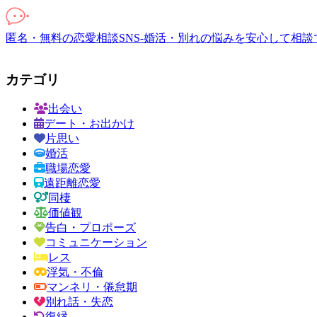
匿名・無料の恋愛相談SNS-婚活・別れの悩みを安心して相談
カテゴリ
出会い
デート・お出かけ
片思い
婚活
職場恋愛
遠距離恋愛
同棲
価値観
告白・プロポーズ
コミュニケーション
レス
浮気・不倫
マンネリ・倦怠期
別れ話・失恋
復縁