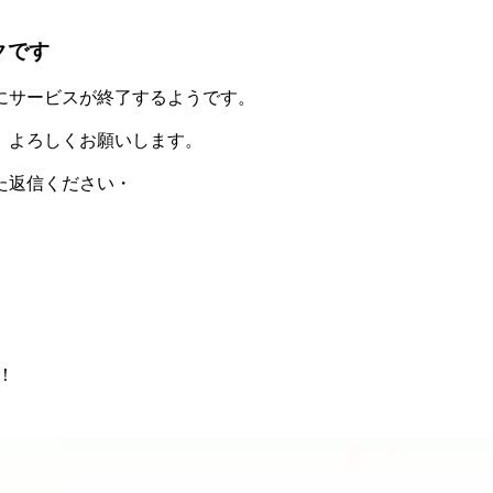
クです
にサービスが終了するようです。
、よろしくお願いします。
た返信ください・
！