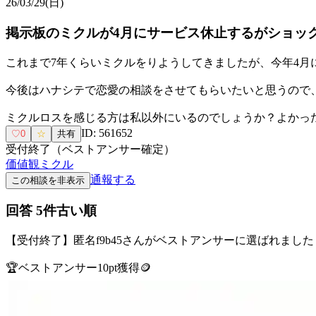
26/03/29(日)
掲示板のミクルが4月にサービス休止するがショッ
これまで7年くらいミクルをりようしてきましたが、今年4月
今後はハナシテで恋愛の相談をさせてもらいたいと思うので
ミクルロスを感じる方は私以外にいるのでしょうか？よかっ
ID:
561652
♡
0
☆
共有
受付終了（ベストアンサー確定）
価値観
ミクル
通報する
この相談を非表示
回答
5
件
古い順
【受付終了】
匿名f9b45
さんがベストアンサーに選ばれました
🏆
ベストアンサー
10
pt獲得
🪙