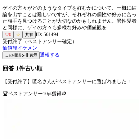
ゲイの方々がどのようなタイプを好むかについて、一概に結
論を出すことは難しいですが、それぞれの個性や好みに合っ
た相手を見つけることが大切なのかもしれません。異性愛者
と同様に、ゲイの方々も多様な好みや価値観を
ID:
561494
♡
0
☆
共有
受付終了（ベストアンサー確定）
価値観
イケメン
通報する
この相談を非表示
回答
1
件
古い順
【受付終了】
匿名
さんがベストアンサーに選ばれました！
🏆
ベストアンサー
10
pt獲得
🪙