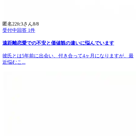
匿名22fc3
さん
8/8
受付中
回答
1
件
遠距離恋愛での不安と価値観の違いに悩んでいます
彼氏とは5年前に出会い、付き合って4ヶ月になりますが、最
近悩むこ...