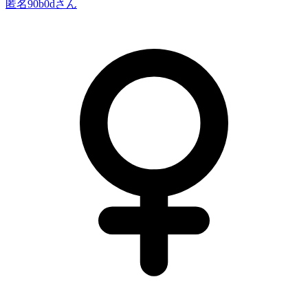
匿名90b0d
さん