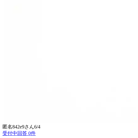
匿名842e9
さん
6/4
受付中
回答
0
件